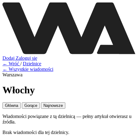
Dodaj
Zaloguj się
← Wróć
/
Dzielnice
← Wszystkie wiadomości
Warszawa
Włochy
Główna
Gorące
Najnowsze
Wiadomości powiązane z tą dzielnicą — pełny artykuł otwierasz u
źródła.
Brak wiadomości dla tej dzielnicy.