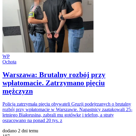
WP
Ochota
Warszawa: Brutalny rozbój przy
wpłatomacie. Zatrzymano pięciu
mężczyzn
Policja zatrzymała pięciu obywateli Gruzji podejrzanych o brutalny
rozbój przy wpłatomacie w Warszawie. Napastnicy zaatakowali 25-
letniego Białorusina, zabrali mu gotówkę i telefon, a straty
oszacowano na ponad 20 tys. z
dodano 2 dni temu