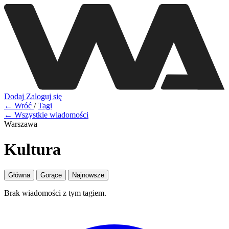
Dodaj
Zaloguj się
← Wróć
/
Tagi
← Wszystkie wiadomości
Warszawa
Kultura
Główna
Gorące
Najnowsze
Brak wiadomości z tym tagiem.