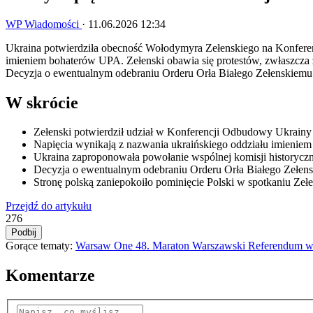
WP Wiadomości
·
11.06.2026 12:34
Ukraina potwierdziła obecność Wołodymyra Zełenskiego na Konfer
imieniem bohaterów UPA. Zełenski obawia się protestów, zwłaszcza z
Decyzja o ewentualnym odebraniu Orderu Orła Białego Zełenskiemu 
W skrócie
Zełenski potwierdził udział w Konferencji Odbudowy Ukrainy
Napięcia wynikają z nazwania ukraińskiego oddziału imienie
Ukraina zaproponowała powołanie wspólnej komisji historyczne
Decyzja o ewentualnym odebraniu Orderu Orła Białego Zełensk
Stronę polską zaniepokoiło pominięcie Polski w spotkaniu Zełen
Przejdź do artykułu
276
Podbij
Gorące tematy:
Warsaw One
48. Maraton Warszawski
Referendum w 
Komentarze