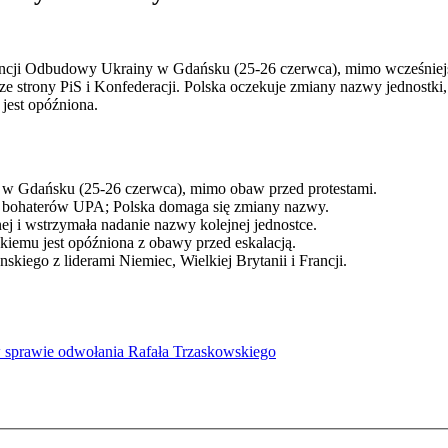
encji Odbudowy Ukrainy w Gdańsku (25-26 czerwca), mimo wcześniej
e strony PiS i Konfederacji. Polska oczekuje zmiany nazwy jednostki,
jest opóźniona.
 w Gdańsku (25-26 czerwca), mimo obaw przed protestami.
m bohaterów UPA; Polska domaga się zmiany nazwy.
j i wstrzymała nadanie nazwy kolejnej jednostce.
iemu jest opóźniona z obawy przed eskalacją.
skiego z liderami Niemiec, Wielkiej Brytanii i Francji.
sprawie odwołania Rafała Trzaskowskiego