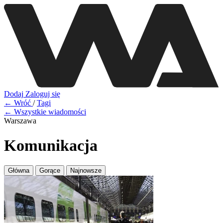
Dodaj
Zaloguj się
← Wróć
/
Tagi
← Wszystkie wiadomości
Warszawa
Komunikacja
Główna
Gorące
Najnowsze