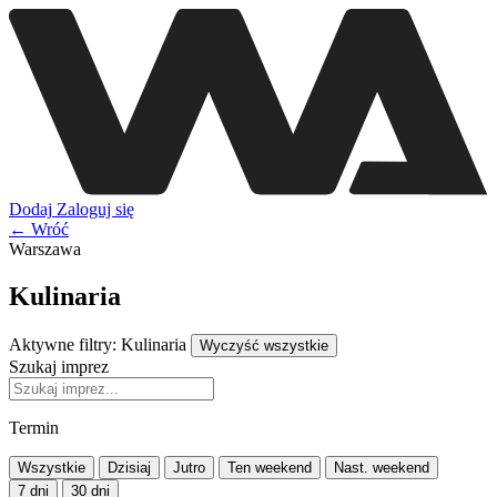
Dodaj
Zaloguj się
← Wróć
Warszawa
Kulinaria
Aktywne filtry:
Kulinaria
Wyczyść wszystkie
Szukaj imprez
Termin
Wszystkie
Dzisiaj
Jutro
Ten weekend
Nast. weekend
7 dni
30 dni