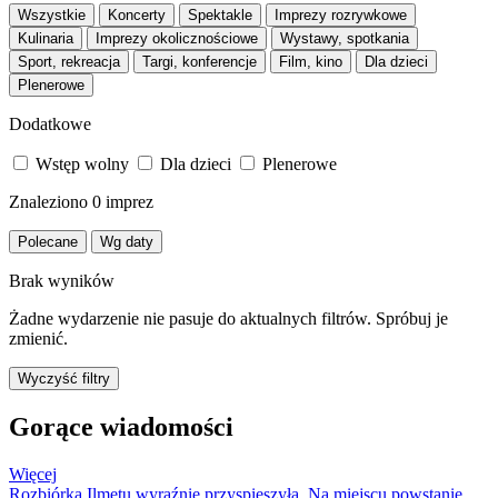
Wszystkie
Koncerty
Spektakle
Imprezy rozrywkowe
Kulinaria
Imprezy okolicznościowe
Wystawy, spotkania
Sport, rekreacja
Targi, konferencje
Film, kino
Dla dzieci
Plenerowe
Dodatkowe
Wstęp wolny
Dla dzieci
Plenerowe
Znaleziono
0
imprez
Polecane
Wg daty
Brak wyników
Żadne wydarzenie nie pasuje do aktualnych filtrów. Spróbuj je
zmienić.
Wyczyść filtry
Gorące wiadomości
Więcej
Rozbiórka Ilmetu wyraźnie przyspieszyła. Na miejscu powstanie