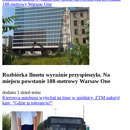
188-metrowy Warsaw One
Rozbiórka Ilmetu wyraźnie przyspieszyła. Na
miejscu powstanie 188-metrowy Warsaw One
dodano 1 dzień temu
Kierowca autobusu wyjechał na trasę w spódnicy. ZTM nałożył
karę. "Gdzie ta tolerancja?"