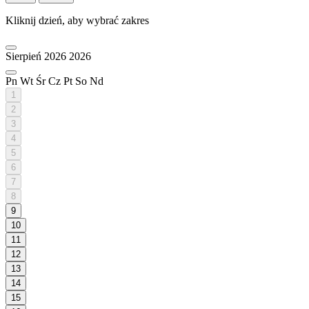
Kliknij dzień, aby wybrać zakres
Sierpień 2026
2026
Pn
Wt
Śr
Cz
Pt
So
Nd
1
2
3
4
5
6
7
8
9
10
11
12
13
14
15